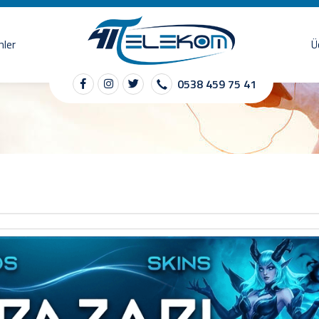
nler
Ü
0538 459 75 41