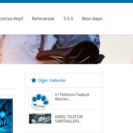
cretsiz Keşif
Referanslar
S.S.S
Bize Ulaşın
Diğer Haberler
41Telekom Faaliyet
Alanları...
KAREL TELEFON
SANTRALLERİ...